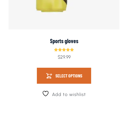
Sports gloves
Rated
$
29.99
5.00
out of 5
SELECT OPTIONS
Add to wishlist