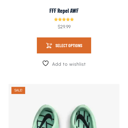
FFF Repel AWF
Rated
$
29.99
5.00
out of 5
SELECT OPTIONS
Add to wishlist
SALE!