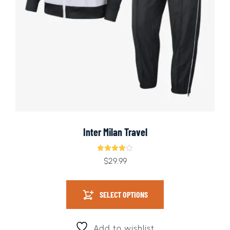
Inter Milan Travel
Rated
$
29.99
4.00
out of 5
SELECT OPTIONS
Add to wishlist