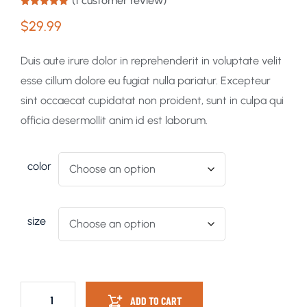
(
1
customer review)
Rated
1
5.00
$
29.99
out of 5
based on
customer
rating
Duis aute irure dolor in reprehenderit in voluptate velit
esse cillum dolore eu fugiat nulla pariatur. Excepteur
sint occaecat cupidatat non proident, sunt in culpa qui
officia desermollit anim id est laborum.
color
size
ADD TO CART